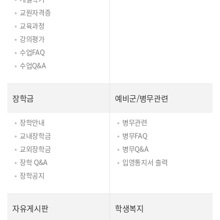
교원자격증
교육과정
강의평가
수업FAQ
수업Q&A
장학금
예비군/병무관련
장학안내
병무관련
교내장학금
병무FAQ
교외장학금
병무Q&A
장학 Q&A
입영통지서 출력
장학공지
자유게시판
학생복지