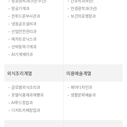
항공정비과(3년/주간)
간호학과(4년)
항공기계과
안경광학과(3년)
전투드론부사관과
보건의료행정과
냉동공조설비과
산업안전관리과
메카트로닉스과
선박동력기계과
AI기계제어과
외식조리계열
미용예술계열
글로벌외식조리과
헤어디자인과
호텔식품제과제빵과
생활문화예술과
AI푸드창업과
디저트카페창업과