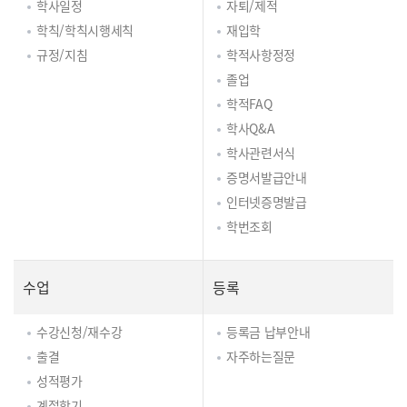
학사일정
자퇴/제적
학칙/학칙시행세칙
재입학
규정/지침
학적사항정정
졸업
학적FAQ
학사Q&A
학사관련서식
증명서발급안내
인터넷증명발급
학번조회
수업
등록
수강신청/재수강
등록금 납부안내
출결
자주하는질문
성적평가
계절학기