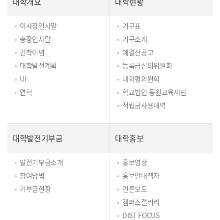
대학개요
대학현황
이사장인사말
기구표
총장인사말
기구소개
건학이념
예결산공고
대학발전계획
등록금심의위원회
UI
대학평의원회
연혁
학교법인 동원교육재단
적립금사용내역
대학발전기부금
대학홍보
발전기부금소개
홍보영상
참여방법
홍보안내책자
기부금현황
언론보도
캠퍼스갤러리
DIST FOCUS