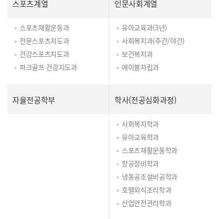
스포츠계열
인문사회계열
스포츠재활운동과
유아교육과(3년)
전문스포츠지도과
사회복지과(주간/야간)
건강스포츠지도과
보건복지과
파크골프 건강지도과
에이블자립과
자율전공학부
학사(전공심화과정)
사회복지학과
유아교육학과
스포츠재활운동학과
항공정비학과
냉동공조설비공학과
호텔외식조리학과
산업안전관리학과