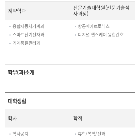
전문기술대학원(전문기술석
계약학과
사과정)
융합자동차기계과
항공메카트로닉스
스마트전기전자과
디지털 헬스케어 융합간호
기계품질관리과
학부(과)소개
대학생활
학사
학적
학사공지
휴학/복학/전과