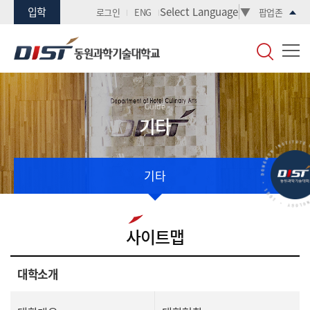
입학
Select Language
▼
로그인
ENG
팝업존
Guide
기타
기타
사이트맵
대학소개